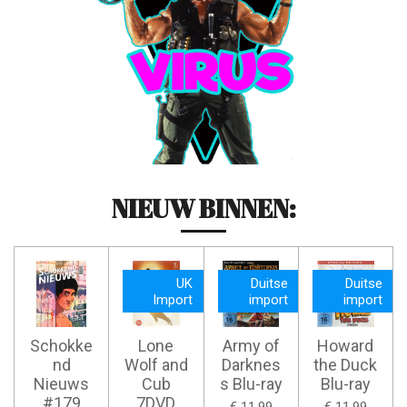
NIEUW BINNEN:
UK
Duitse
Duitse
Import
import
import
Schokke
Lone
Army of
Howard
nd
Wolf and
Darknes
the Duck
Nieuws
Cub
s Blu-ray
Blu-ray
#179
7DVD