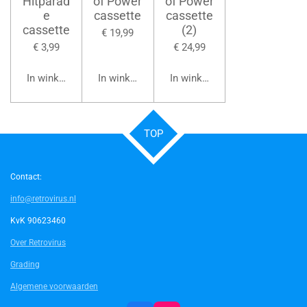
Hitparad
of Power
of Power
e
cassette
cassette
cassette
(2)
€ 19,99
€ 3,99
€ 24,99
In winkelwagen
In winkelwagen
In winkelwagen
TOP
Contact:
info@retrovirus.nl
KvK 90623460
Over Retrovirus
Grading
Algemene voorwaarden