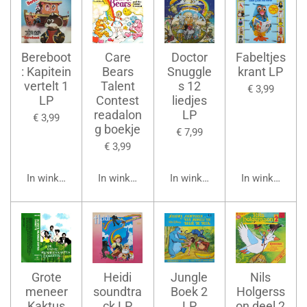
Bereboot
Care
Doctor
Fabeltjes
: Kapitein
Bears
Snuggle
krant LP
vertelt 1
Talent
s 12
€ 3,99
LP
Contest
liedjes
readalon
LP
€ 3,99
g boekje
€ 7,99
€ 3,99
In winkelwagen
In winkelwagen
In winkelwagen
In winkelwage
Grote
Heidi
Jungle
Nils
meneer
soundtra
Boek 2
Holgerss
Kaktus
ck LP
LP
on deel 2