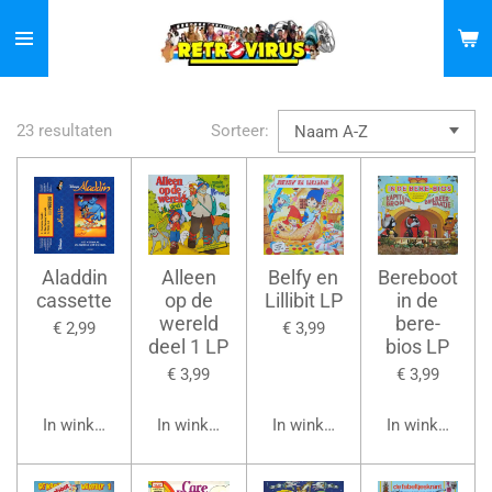
Ga
direct
naar
de
23 resultaten
Sorteer:
hoofdinhoud
Aladdin
Alleen
Belfy en
Bereboot
cassette
op de
Lillibit LP
in de
wereld
bere-
€ 2,99
€ 3,99
deel 1 LP
bios LP
€ 3,99
€ 3,99
In winkelwagen
In winkelwagen
In winkelwagen
In winkelwage