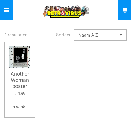
Ga
direct
naar
de
1 resultaten
Sorteer:
hoofdinhoud
Another
Woman
poster
€ 4,99
In winkelwagen