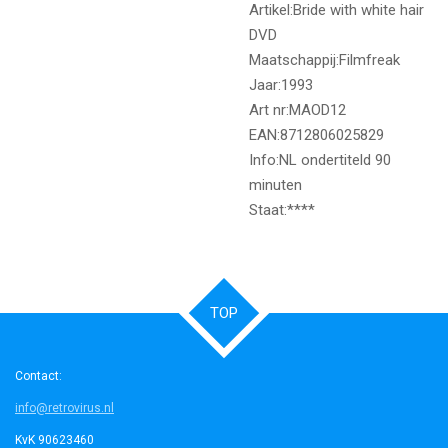
Artikel:Bride with white hair
DVD
Maatschappij:Filmfreak
Jaar:1993
Art nr:MAOD12
EAN:8712806025829
Info:NL ondertiteld 90
minuten
Staat:****
TOP
Contact:
info@retrovirus.nl
KvK 90623460