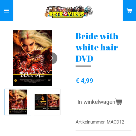
Ga
direct
naar
de
Bride with
hoofdinhoud
white hair
DVD
€ 4,99
In winkelwagen
Artikelnummer:
MAOD12