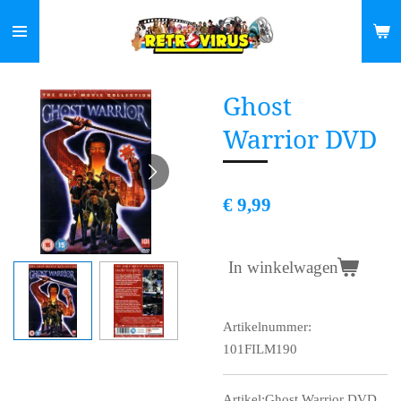
Ga
direct
naar
de
Ghost
hoofdinhoud
Warrior DVD
€ 9,99
In winkelwagen
Artikelnummer:
101FILM190
Artikel:Ghost Warrior DVD