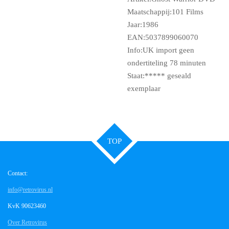
Maatschappij:101 Films
Jaar:1986
EAN:5037899060070
Info:UK import geen
ondertiteling 78 minuten
Staat:***** geseald
exemplaar
TOP
Contact:
info@retrovirus.nl
KvK 90623460
Over Retrovirus