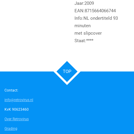
Jaar:2009
EAN:8715664066744
Info:NL ondertiteld 93
minuten
met slipcover
Staat:****
TOP
Contact:
info@retrovirus.nl
KvK 90623460
Over Retrovirus
Grading