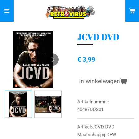
Ga
direct
naar
de
JCVD DVD
hoofdinhoud
€ 3,99
In winkelwagen
Artikelnummer:
40487DDS01
Artikel:JCVD DVD
Maatschappij:DFW