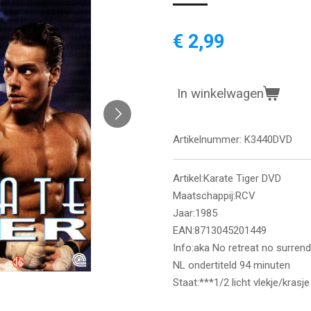
€ 2,99
In winkelwagen
Artikelnummer:
K3440DVD
Artikel:Karate Tiger DVD
Maatschappij:RCV
Jaar:1985
EAN:8713045201449
Info:aka No retreat no surrend
NL ondertiteld 94 minuten
Staat:***1/2 licht vlekje/krasje