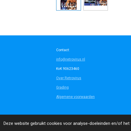
Contact:
info@retrovirus.nl
KvK 90623460
Over Retrovirus
Grading
Algemene voorwaarden
© 2014 - 2026 Retrovirus
Deze website gebruikt cookies voor analyse-doeleinden en/of het t