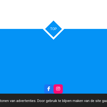
TOP
F
I
a
n
c
s
onen van advertenties. Door gebruik te blijven maken van de site ga
e
t