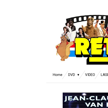
Ga
direct
naar
de
hoofdinhoud
Home
DVD
VIDEO
LAS