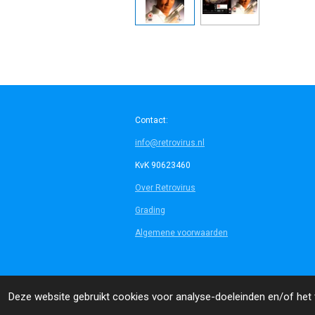
Contact:
info@retrovirus.nl
KvK 90623460
Over Retrovirus
Grading
Algemene voorwaarden
© 2014 - 2026 Retrovirus
Deze website gebruikt cookies voor analyse-doeleinden en/of het t