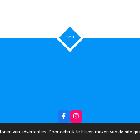
TOP
F
I
a
n
c
s
onen van advertenties. Door gebruik te blijven maken van de site ga
e
t