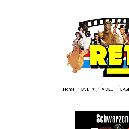
Ga
direct
naar
de
hoofdinhoud
Home
DVD
VIDEO
LAS