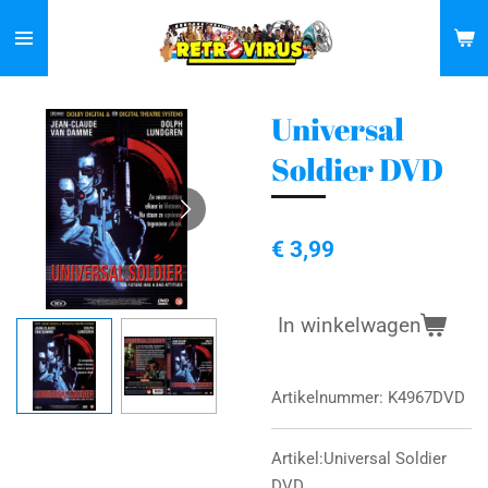
Ga
direct
naar
de
Universal
hoofdinhoud
Soldier DVD
€ 3,99
In winkelwagen
Artikelnummer:
K4967DVD
Artikel:Universal Soldier
DVD