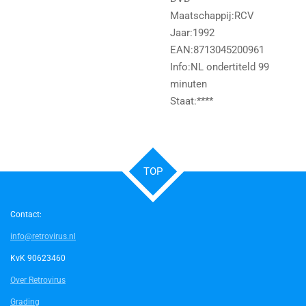
Maatschappij:RCV
Jaar:1992
EAN:8713045200961
Info:NL ondertiteld 99
minuten
Staat:****
TOP
Contact:
info@retrovirus.nl
KvK 90623460
Over Retrovirus
Grading