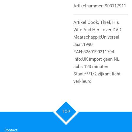
Artikelnummer:
903117911
Artikel:Cook, Thief, His
Wife And Her Lover DVD
Maatschappij:Universal
Jaar:1990
EAN:3259190311794
Info:UK import geen NL
subs 123 minuten
Staat:***1/2 zijkant licht
verkleurd
TOP
Contact: