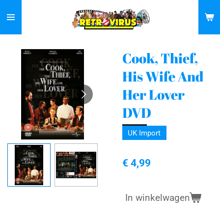
Ga
direct
naar
de
Cook, Thief,
hoofdinhoud
His Wife And
Her Lover
DVD
UK Import
€ 4,99
In winkelwagen