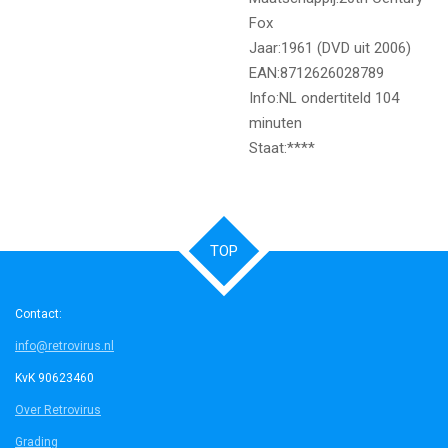
Fox
Jaar:1961 (DVD uit 2006)
EAN:8712626028789
Info:NL ondertiteld 104
minuten
Staat:****
TOP
Contact:
info@retrovirus.nl
KvK 90623460
Over Retrovirus
Grading