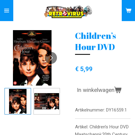
Ga
direct
naar
de
Children’s
hoofdinhoud
Hour DVD
€ 5,99
In winkelwagen
Artikelnummer:
DY16559.1
Artikel: Children’s Hour DVD
Maatschappij:20th Century