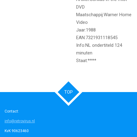
DVD
Maatschappij:Warner Home
Video
Jaar:1988
EAN:7321931118545
Info:NL ondertiteld 124
minuten
Staat:****
TOP
Contact:
info@retrovirus.nl
KvK 90623460