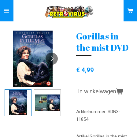
Ga
direct
naar
de
Gorillas in
hoofdinhoud
the mist DVD
€ 4,99
In winkelwagen
Artikelnummer:
SDN3-
11854
Artikel:Gorillas in the mist