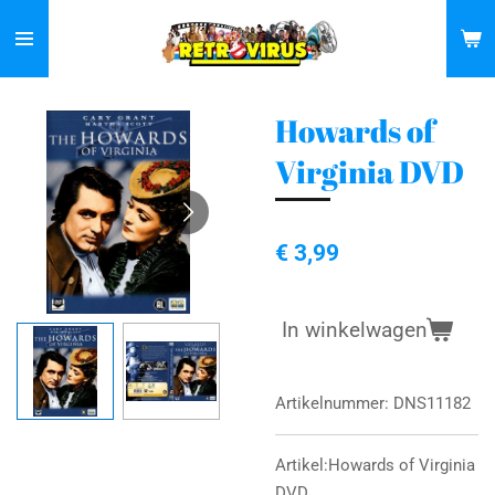
Ga
direct
naar
de
Howards of
hoofdinhoud
Virginia DVD
€ 3,99
In winkelwagen
Artikelnummer:
DNS11182
Artikel:Howards of Virginia
DVD