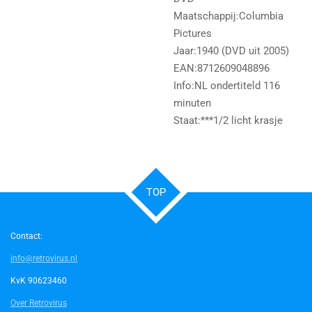
Maatschappij:Columbia
Pictures
Jaar:1940 (DVD uit 2005)
EAN:8712609048896
Info:NL ondertiteld 116
minuten
Staat:***1/2 licht krasje
TOP
Contact:
info@retrovirus.nl
KvK 90623460
Over Retrovirus