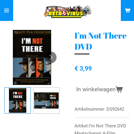
Ga
direct
naar
de
I’m Not There
hoofdinhoud
DVD
€ 3,99
In winkelwagen
Artikelnummer:
DS92642
Artikel:I’m Not There DVD
Maatschappij:A-Film