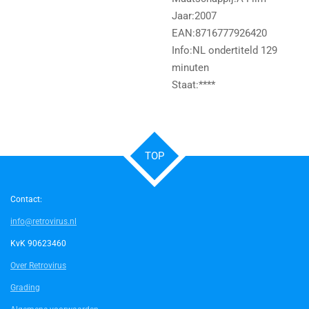
Jaar:2007
EAN:8716777926420
Info:NL ondertiteld 129
minuten
Staat:****
TOP
Contact:
info@retrovirus.nl
KvK 90623460
Over Retrovirus
Grading