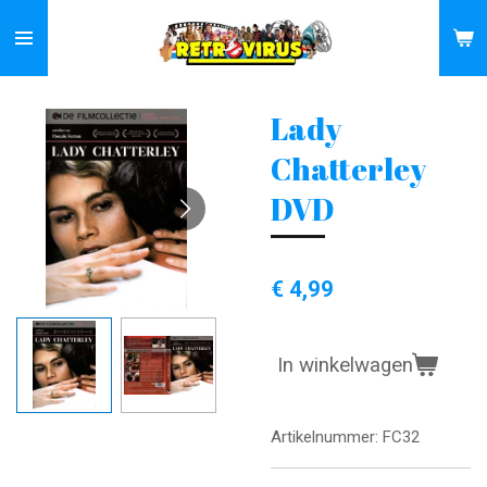
Ga
direct
naar
de
Lady
hoofdinhoud
Chatterley
DVD
€ 4,99
In winkelwagen
Artikelnummer:
FC32