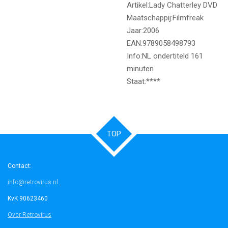
Artikel:Lady Chatterley DVD
Maatschappij:Filmfreak
Jaar:2006
EAN:9789058498793
Info:NL ondertiteld 161
minuten
Staat:****
TOP
Contact:
info@retrovirus.nl
KvK 90623460
Over Retrovirus