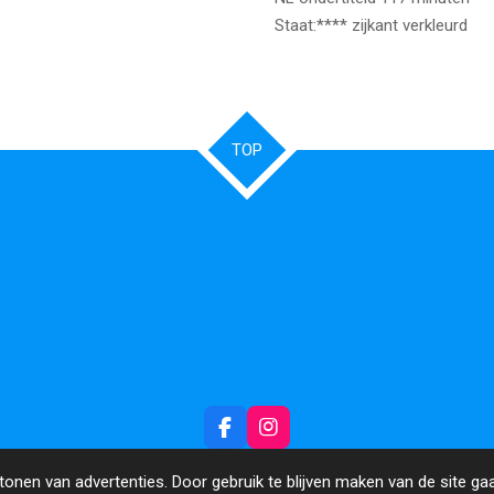
Staat:**** zijkant verkleurd
TOP
F
I
a
n
c
s
onen van advertenties. Door gebruik te blijven maken van de site ga