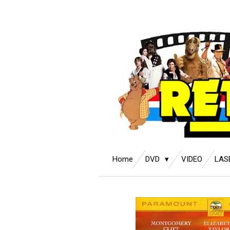
Ga
direct
naar
de
hoofdinhoud
Home
DVD
VIDEO
LAS