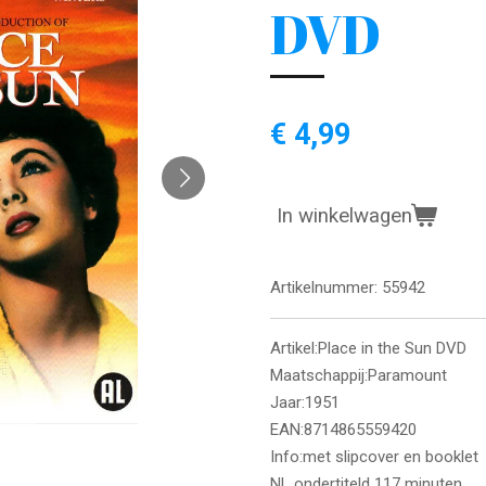
DVD
€ 4,99
In winkelwagen
Artikelnummer:
55942
Artikel:Place in the Sun DVD
Maatschappij:Paramount
Jaar:1951
EAN:8714865559420
Info:met slipcover en booklet
NL ondertiteld 117 minuten