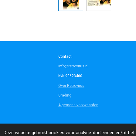
Contact:
info@retrovirus.nl
KvK 90623460
Over Retrovirus
Grading
Algemene voorwaarden
© 2014 - 2026 Retrovirus
Deze website gebruikt cookies voor analyse-doeleinden en/of het t