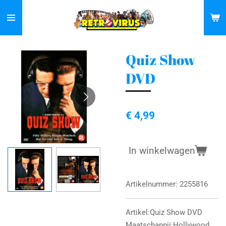
Ga
direct
naar
de
Quiz Show
hoofdinhoud
DVD
€ 4,99
In winkelwagen
Artikelnummer:
2255816
Artikel:Quiz Show DVD
Maatschappij:Hollywood