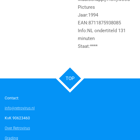
Pictures
Jaar:1994
EAN:8711875938085
Info:NL ondertiteld 131
minuten
Staat:****
TOP
Contact:
info@retrovirus.nl
KvK 90623460
Over Retrovirus
Grading