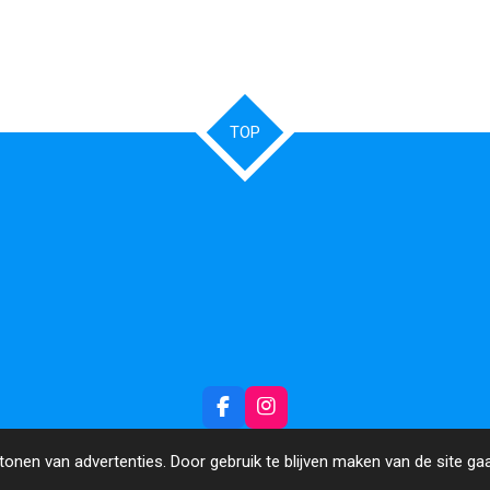
TOP
F
I
a
n
c
s
onen van advertenties. Door gebruik te blijven maken van de site ga
e
t