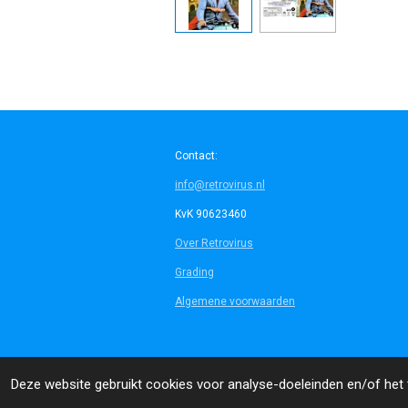
Contact:
info@retrovirus.nl
KvK 90623460
Over Retrovirus
Grading
Algemene voorwaarden
© 2014 - 2026 Retrovirus
Deze website gebruikt cookies voor analyse-doeleinden en/of het t