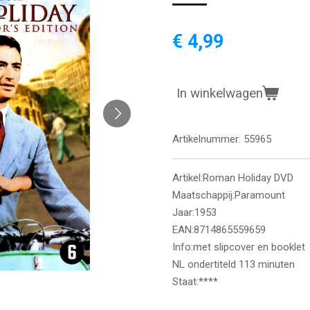
€ 4,99
In winkelwagen
Artikelnummer:
55965
Artikel:Roman Holiday DVD
Maatschappij:Paramount
Jaar:1953
EAN:8714865559659
Info:met slipcover en booklet
NL ondertiteld 113 minuten
Staat:****