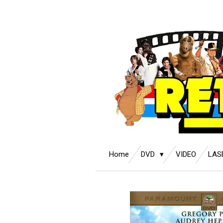
Ga
direct
naar
de
hoofdinhoud
Home
DVD
VIDEO
LAS