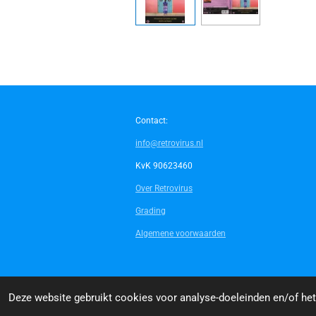
Contact:
info@retrovirus.nl
KvK 90623460
Over Retrovirus
Grading
Algemene voorwaarden
© 2014 - 2026 Retrovirus
Deze website gebruikt cookies voor analyse-doeleinden en/of het 