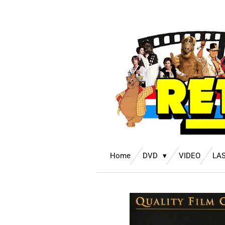
Ga
direct
naar
de
hoofdinhoud
Home
DVD
VIDEO
LA