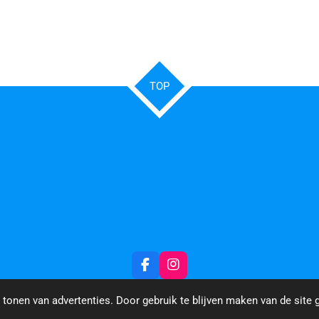
TOP
F
I
a
n
c
s
tonen van advertenties. Door gebruik te blijven maken van de site 
e
t