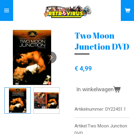
Ga
direct
naar
de
Two Moon
hoofdinhoud
Junction DVD
€ 4,99
In winkelwagen
Artikelnummer:
DY22451.1
Artikel:Two Moon Junction
DVD