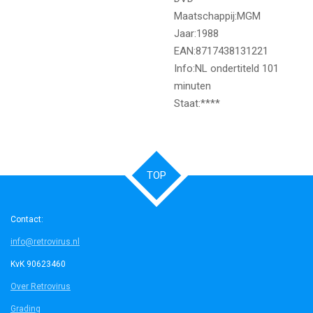
Maatschappij:MGM
Jaar:1988
EAN:8717438131221
Info:NL ondertiteld 101
minuten
Staat:****
TOP
Contact:
info@retrovirus.nl
KvK 90623460
Over Retrovirus
Grading