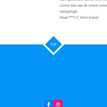
cover) één van de meest onve
vastgelegd.
Staat:***1/2 klein krasje
TOP
F
I