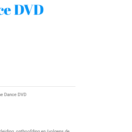
ce DVD
The Dance DVD
rleiding, onthoofding en (volgens de