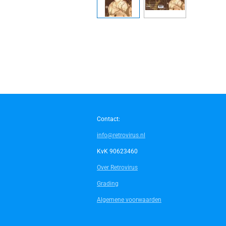
Contact:
info@retrovirus.nl
KvK 90623460
Over Retrovirus
Grading
Algemene voorwaarden