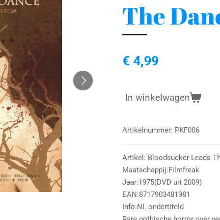
The Dan
€ 4,99
In winkelwagen
Artikelnummer:
PKF006
Artikel: Bloodsucker Leads 
Maatschappij:Filmfreak
Jaar:1975(DVD uit 2009)
EAN:8717903481981
Info:NL ondertiteld
Rare gothische horror over ve