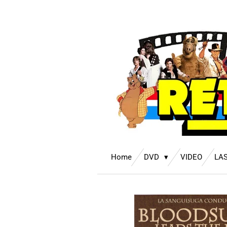
Ga
direct
naar
de
hoofdinhoud
Home
DVD
VIDEO
LA