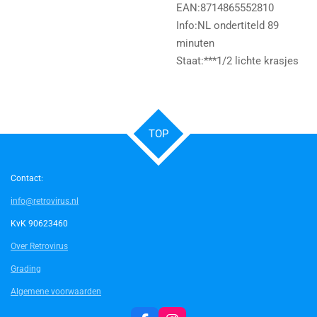
EAN:8714865552810
Info:NL ondertiteld 89
minuten
Staat:***1/2 lichte krasjes
TOP
Contact:
info@retrovirus.nl
KvK 90623460
Over Retrovirus
Grading
Algemene voorwaarden