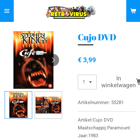
Ga
direct
naar
de
Cujo DVD
hoofdinhoud
€ 3,99
In
winkelwagen
Artikelnummer:
55281
Artikel:Cujo DVD
Maatschappij:Paramount
Jaar:1983