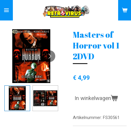
Ga
direct
naar
de
Masters of
hoofdinhoud
Horror vol 1
2DVD
€ 4,99
In winkelwagen
Artikelnummer:
FS30561