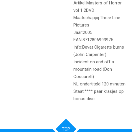
Artikel:Masters of Horror
vol 1 2DVD
Maatschappij:Three Line
Pictures
Jaar:2005
EAN:8712806993975
Info:Bevat Cigarette burns
(John Carpenter)
Incident on and off a
mountain road (Don
Coscarelli)
NL ondertiteld 120 minuten
Staat:**** paar krasjes op
bonus disc
TOP