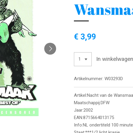
Wansma
€ 3,99
In winkelwage
Artikelnummer:
W03293D
Artikel:Nacht van de Wansma
Maatschappij:DFW
Jaar:2002
EAN:8715664013175
Info:NL ondertiteld 100 minut
Staat:***1/2 licht krasje