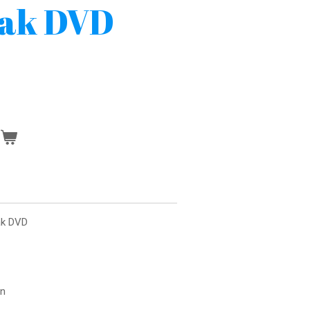
ak DVD
n
ak DVD
en