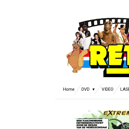
Ga
direct
naar
de
hoofdinhoud
Home
DVD
VIDEO
LAS