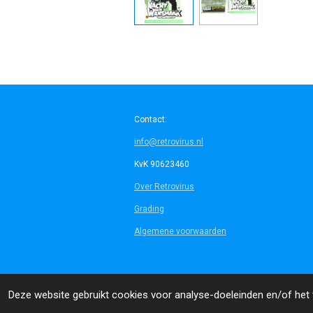
Contact:
info@retrovirus.nl
KvK 90623460
Over Retrovirus
Grading
Algemene voorwaarden
© 2014 - 2026 Retrovirus
Deze website gebruikt cookies voor analyse-doeleinden en/of het t