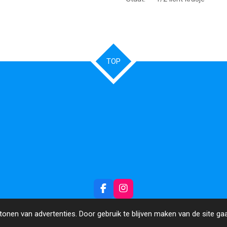
TOP
F
I
a
n
c
s
onen van advertenties. Door gebruik te blijven maken van de site ga
e
t