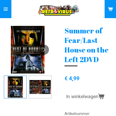
Ga
direct
naar
de
Summer of
hoofdinhoud
Fear/Last
House on the
Left 2DVD
€ 4,99
In winkelwagen
Artikelnummer: