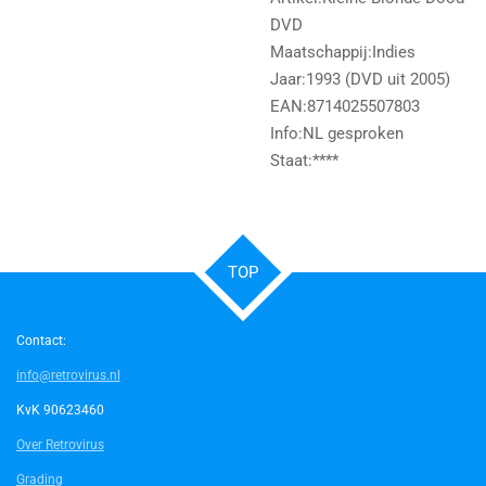
DVD
Maatschappij:Indies
Jaar:1993 (DVD uit 2005)
EAN:8714025507803
Info:NL gesproken
Staat:****
TOP
Contact:
info@retrovirus.nl
KvK 90623460
Over Retrovirus
Grading