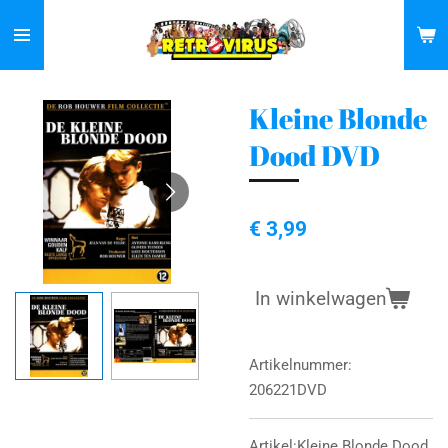
Ga
direct
naar
de
Kleine Blonde
hoofdinhoud
Dood DVD
€ 3,99
In winkelwagen
Artikelnummer:
206221DVD
Artikel:Kleine Blonde Dood