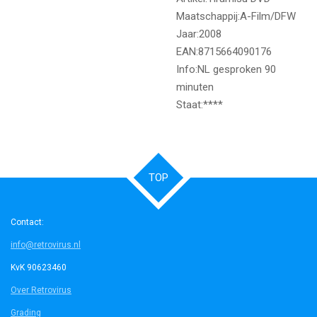
Maatschappij:A-Film/DFW
Jaar:2008
EAN:8715664090176
Info:NL gesproken 90
minuten
Staat:****
TOP
Contact:
info@retrovirus.nl
KvK 90623460
Over Retrovirus
Grading