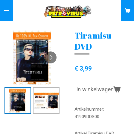
Ga
direct
naar
de
Tiramisu
hoofdinhoud
DVD
€ 3,99
In winkelwagen
Artikelnummer:
41909DDS00
Artikel:Tiramisu DVD