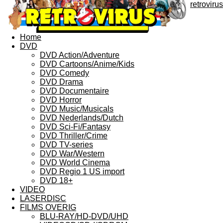
retrovirus
Home
DVD
DVD Action/Adventure
DVD Cartoons/Anime/Kids
DVD Comedy
DVD Drama
DVD Documentaire
DVD Horror
DVD Music/Musicals
DVD Nederlands/Dutch
DVD Sci-Fi/Fantasy
DVD Thriller/Crime
DVD TV-series
DVD War/Western
DVD World Cinema
DVD Regio 1 US import
DVD 18+
VIDEO
LASERDISC
FILMS OVERIG
BLU-RAY/HD-DVD/UHD