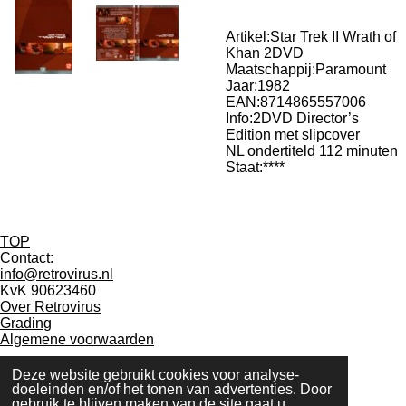
Artikel:Star Trek II Wrath of
Khan 2DVD
Maatschappij:Paramount
Jaar:1982
EAN:8714865557006
Info:2DVD Director’s
Edition met slipcover
NL ondertiteld 112 minuten
Staat:****
TOP
Contact:
info@retrovirus.nl
KvK 90623460
Over Retrovirus
Grading
Algemene voorwaarden
Deze website gebruikt cookies voor analyse-
F
I
doeleinden en/of het tonen van advertenties. Door
gebruik te blijven maken van de site gaat u
a
n