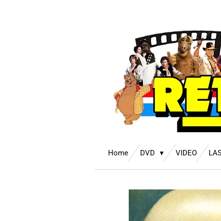
Ga
direct
naar
de
hoofdinhoud
Home
DVD
VIDEO
LA