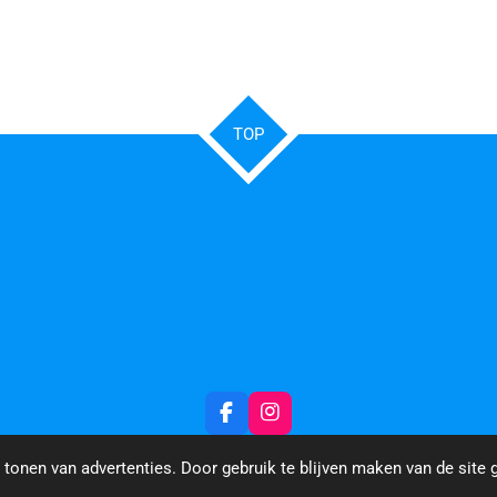
TOP
F
I
a
n
c
s
tonen van advertenties. Door gebruik te blijven maken van de site 
e
t