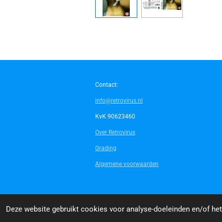
Contact:
info@retrovirus.nl
KvK 90623460
Over Retrovirus
Grading
Algemene voorwaarden
© 2014 - 2026 Retrovirus
Deze website gebruikt cookies voor analyse-doeleinden en/of het 