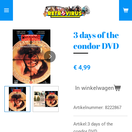
Ga
direct
naar
de
3 days of the
hoofdinhoud
condor DVD
€ 4,99
In winkelwagen
Artikelnummer:
8222867
Artikel:3 days of the
condor DVD