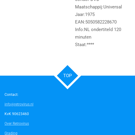
Maatschappij:Universal
Jaar:1975
EAN:5050582228670
Info:NL ondertiteld 120
minuten
Staat:****
TOP
Contact:
info@retrovirus.nl
KvK 90623460
Over Retrovirus
Grading