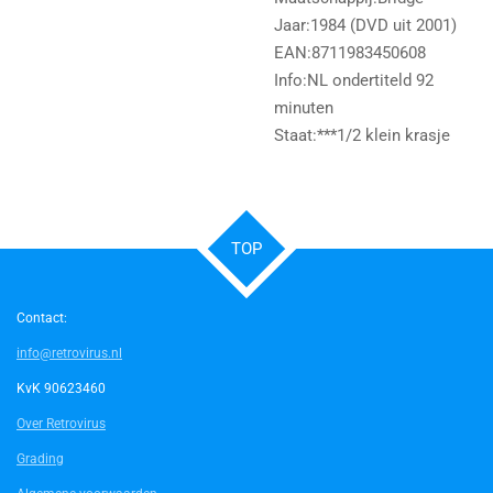
Jaar:1984 (DVD uit 2001)
EAN:8711983450608
Info:NL ondertiteld 92
minuten
Staat:***1/2 klein krasje
TOP
Contact:
info@retrovirus.nl
KvK 90623460
Over Retrovirus
Grading