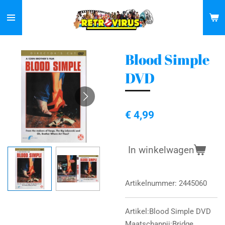
Ga
direct
naar
de
Blood Simple
hoofdinhoud
DVD
€ 4,99
In winkelwagen
Artikelnummer:
2445060
Artikel:Blood Simple DVD
Maatschappij:Bridge