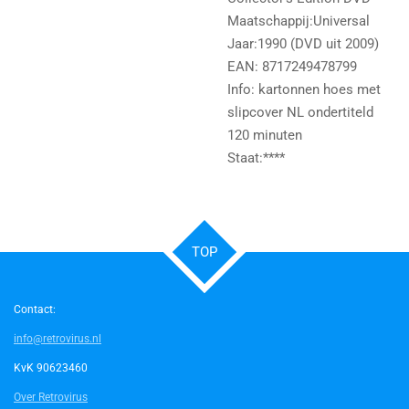
Maatschappij:Universal
Jaar:1990 (DVD uit 2009)
EAN: 8717249478799
Info: kartonnen hoes met
slipcover NL ondertiteld
120 minuten
Staat:****
TOP
Contact:
info@retrovirus.nl
KvK 90623460
Over Retrovirus