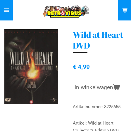
Ga
direct
naar
de
Wild at Heart
hoofdinhoud
DVD
€ 4,99
In winkelwagen
Artikelnummer:
8225655
Artikel: Wild at Heart
Collector’s Edition DVD