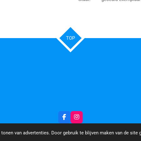
TOP
F
I
a
n
c
s
tonen van advertenties. Door gebruik te blijven maken van de site 
e
t