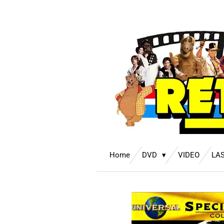
Ga
direct
naar
de
hoofdinhoud
Home
DVD
VIDEO
LA