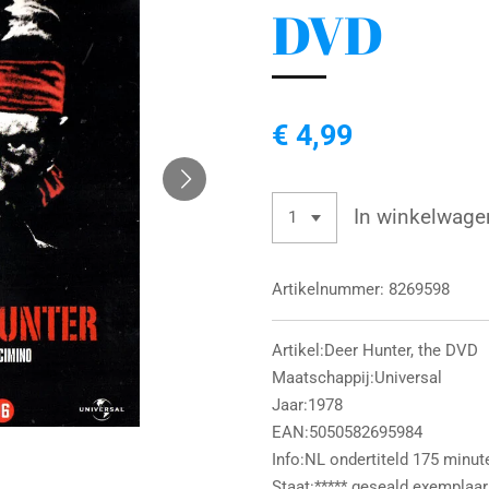
DVD
€ 4,99
In winkelwage
Artikelnummer:
8269598
Artikel:Deer Hunter, the DVD
Maatschappij:Universal
Jaar:1978
EAN:5050582695984
Info:NL ondertiteld 175 minut
Staat:***** geseald exemplaar