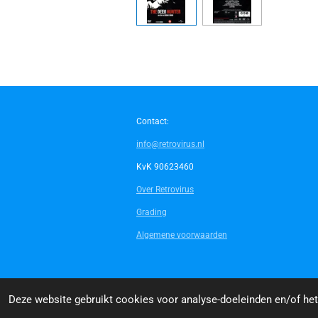
Contact:
info@retrovirus.nl
KvK 90623460
Over Retrovirus
Grading
Algemene voorwaarden
© 2014 - 2026 Retrovirus
Deze website gebruikt cookies voor analyse-doeleinden en/of het 