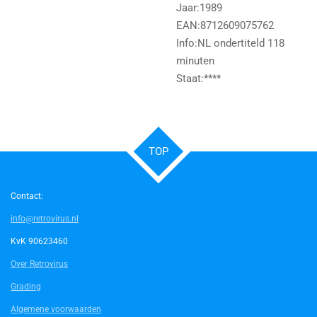
Jaar:1989
EAN:8712609075762
Info:NL ondertiteld 118
minuten
Staat:****
TOP
Contact:
info@retrovirus.nl
KvK 90623460
Over Retrovirus
Grading
Algemene voorwaarden