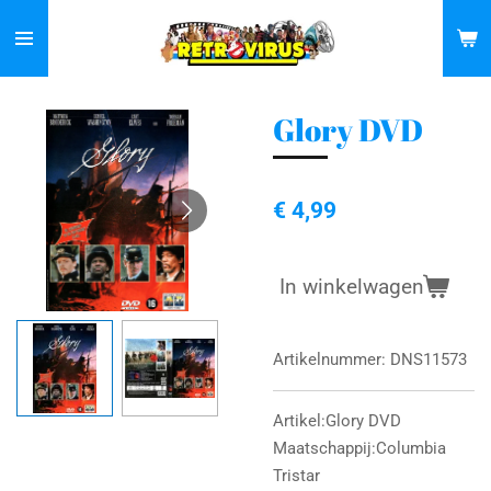
Ga
direct
naar
de
Glory DVD
hoofdinhoud
€ 4,99
In winkelwagen
Artikelnummer:
DNS11573
Artikel:Glory DVD
Maatschappij:Columbia
Tristar