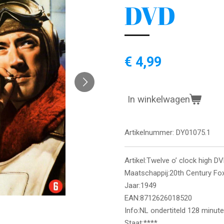
DVD
€ 4,99
In winkelwagen
Artikelnummer:
DY01075.1
Artikel:Twelve o’ clock high D
Maatschappij:20th Century Fo
Jaar:1949
EAN:8712626018520
Info:NL ondertiteld 128 minut
Staat:****