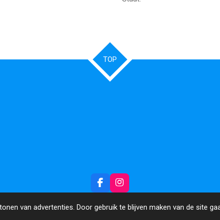
TOP
F
I
a
n
c
s
onen van advertenties. Door gebruik te blijven maken van de site ga
e
t