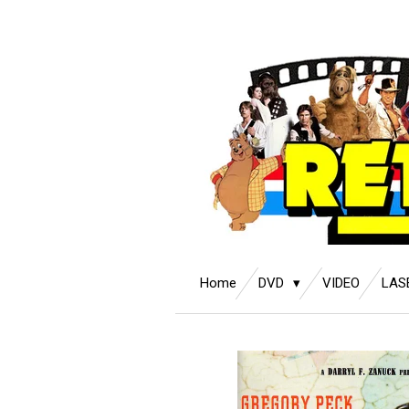
Ga
direct
naar
de
hoofdinhoud
Home
DVD
VIDEO
LAS