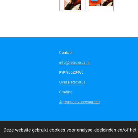
Contact:
info@retrovirus.nl
KvK 90623460
Over Retrovirus
Grading
Algemene voorwaarden
© 2014 - 2026 Retrovirus
Deze website gebruikt cookies voor analyse-doeleinden en/of het t