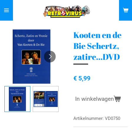
Ga
direct
naar
de
Kooten en de
hoofdinhoud
Bie Schertz,
zatire…DVD
€ 5,99
In winkelwagen
Artikelnummer:
VD0750