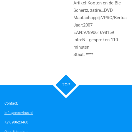
Artikel:Kooten en de Bie
Schertz, zatire…DVD
Maatschappij:VPRO/Bertus
Jaar:2007
EAN:9789061698159
Info:NL gesproken 110
minuten
Staat: ****
TOP
Contact:
info@retrovirus.nl
KvK 90623460
Over Retrovirus