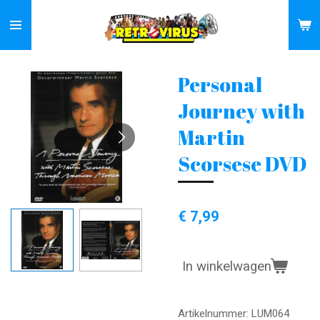
Ga
direct
naar
de
Personal
hoofdinhoud
Journey with
Martin
Scorsese DVD
€ 7,99
In winkelwagen
Artikelnummer:
LUM064