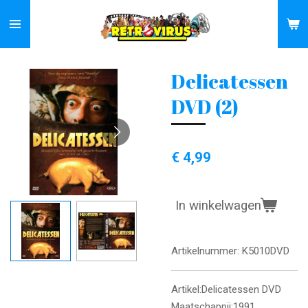
Ga
direct
naar
de
Delicatessen
hoofdinhoud
DVD (2)
€ 4,99
In winkelwagen
Artikelnummer:
K5010DVD
Artikel:Delicatessen DVD
Maatschappij:1991