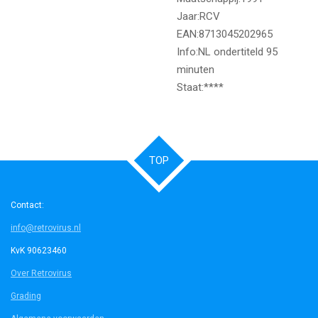
Jaar:RCV
EAN:8713045202965
Info:NL ondertiteld 95
minuten
Staat:****
TOP
Contact:
info@retrovirus.nl
KvK 90623460
Over Retrovirus
Grading