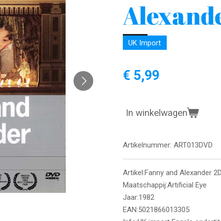
Alexand
UK Import
€ 5,99
In winkelwagen
Artikelnummer:
ART013DVD
Artikel:Fanny and Alexander 
Maatschappij:Artificial Eye
Jaar:1982
EAN:5021866013305