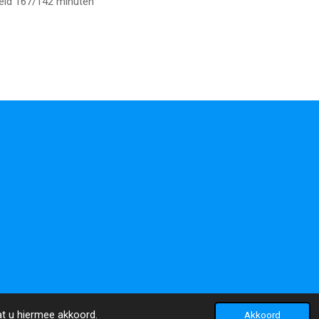
teld 167/142 minuten
at u hiermee akkoord.
Akkoord