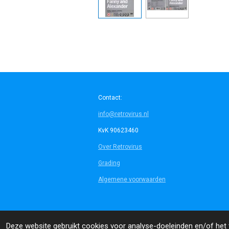
Contact:
info@retrovirus.nl
KvK 90623460
Over Retrovirus
Grading
Algemene voorwaarden
© 2014 - 2026 Retrovirus
Deze website gebruikt cookies voor analyse-doeleinden en/of het t