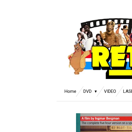
Ga
direct
naar
de
hoofdinhoud
Home
DVD
VIDEO
LAS