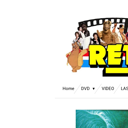
Ga
direct
naar
de
hoofdinhoud
Home
DVD
VIDEO
LA