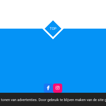
TOP
F
I
a
n
c
s
tonen van advertenties. Door gebruik te blijven maken van de site 
e
t