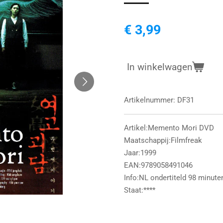
€ 3,99
In winkelwagen
Artikelnummer:
DF31
Artikel:Memento Mori DVD
Maatschappij:Filmfreak
Jaar:1999
EAN:9789058491046
Info:NL ondertiteld 98 minute
Staat:****