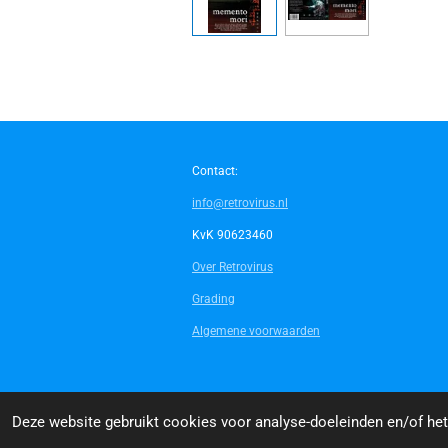
Contact:
info@retrovirus.nl
KvK 90623460
Over Retrovirus
Grading
Algemene voorwaarden
© 2014 - 2026 Retrovirus
Deze website gebruikt cookies voor analyse-doeleinden en/of het 