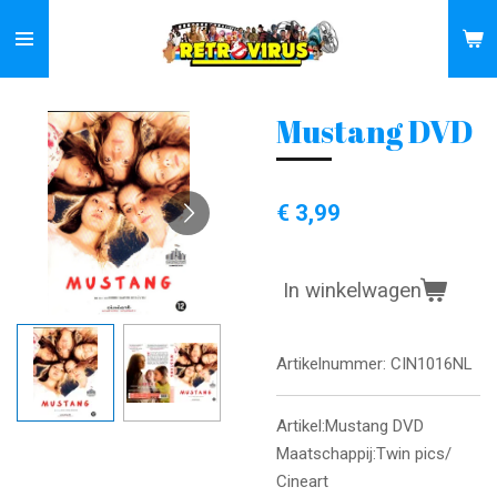
Ga
direct
naar
de
Mustang DVD
hoofdinhoud
€ 3,99
In winkelwagen
Artikelnummer:
CIN1016NL
Artikel:Mustang DVD
Maatschappij:Twin pics/
Cineart