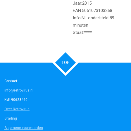
Jaar:2015
EAN:5051073103268
Info:NL ondertiteld 89
minuten
Staat:****
TOP
Contact:
info@retrovirus.nl
KvK 90623460
Over Retrovirus
Grading
Algemene voorwaarden