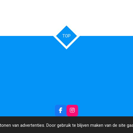
TOP
F
I
a
n
c
s
onen van advertenties. Door gebruik te blijven maken van de site ga
e
t