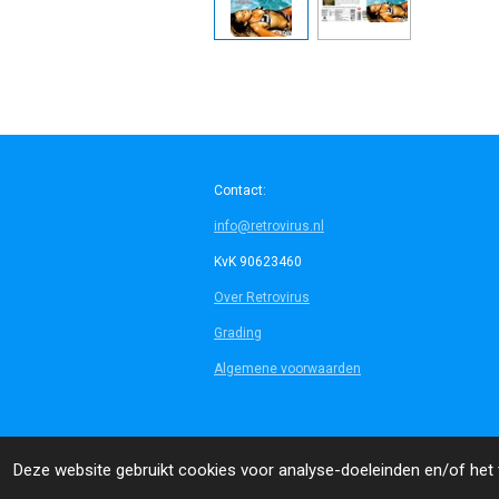
Contact:
info@retrovirus.nl
KvK 90623460
Over Retrovirus
Grading
Algemene voorwaarden
© 2014 - 2026 Retrovirus
Deze website gebruikt cookies voor analyse-doeleinden en/of het t