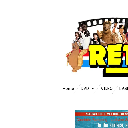
Ga
direct
naar
de
hoofdinhoud
Home
DVD
VIDEO
LAS