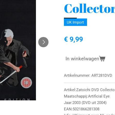
Collector
UK Import
€ 9,99
In winkelwagen
Artikelnummer:
ART281DVD
Artikel:Zatoichi DVD Collecto
Maatschappij:Artificial Eye
Jaar:2003 (DVD uit 2004)
EAN:5021866281308