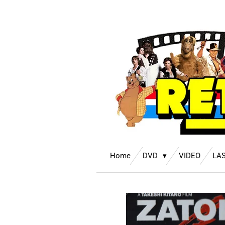
Ga
direct
naar
de
hoofdinhoud
Home
DVD
VIDEO
LA