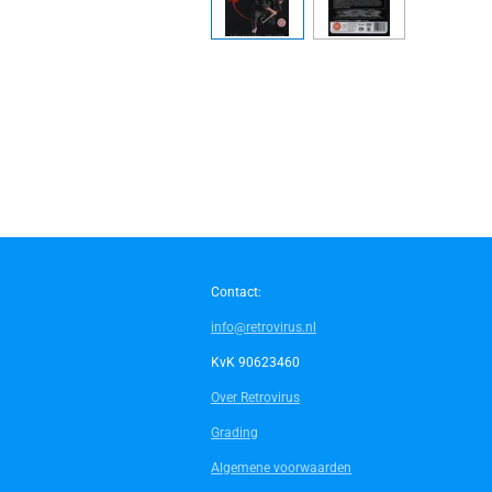
Contact:
info@retrovirus.nl
KvK 90623460
Over Retrovirus
Grading
Algemene voorwaarden