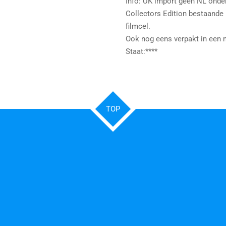
Info: UK import geen NL onder
Collectors Edition bestaande
filmcel.
Ook nog eens verpakt in een
Staat:****
TOP