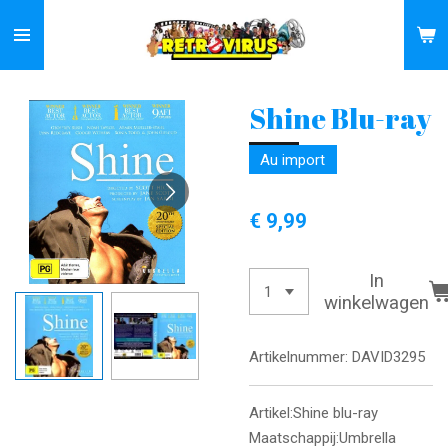
Ga
direct
naar
de
Shine Blu-ray
hoofdinhoud
Au import
€ 9,99
In
winkelwagen
Artikelnummer:
DAVID3295
Artikel:Shine blu-ray
Maatschappij:Umbrella