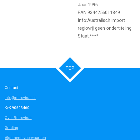
Jaar:1996
EAN:9344256011849
Info:Australisch import
regiovrij geen ondertiteling
Staat:****
TOP
Contact:
info@retrovirus.nl
KvK 90623460
Over Retrovirus
Grading
Algemene voorwaarden