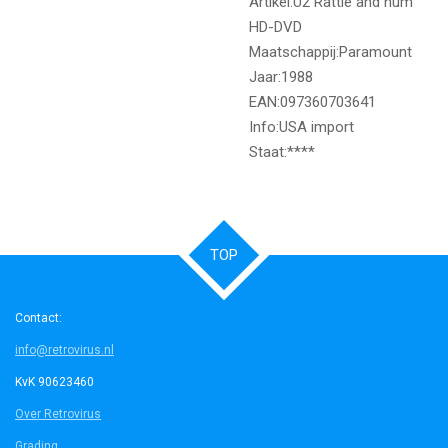
Artikel:U2 Rattle and hum
HD-DVD
Maatschappij:Paramount
Jaar:1988
EAN:097360703641
Info:USA import
Staat:****
TOP
Contact:
info@retrovirus.nl
KvK 90623460
Over Retrovirus
Grading