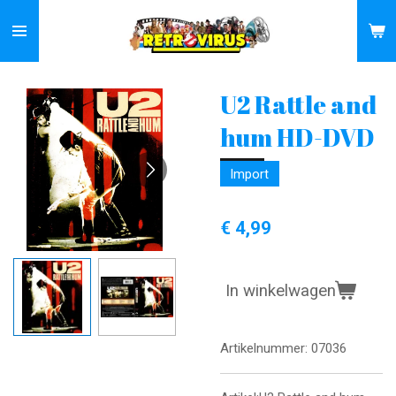
Ga
direct
naar
de
U2 Rattle and
hoofdinhoud
hum HD-DVD
Import
€ 4,99
In winkelwagen
Artikelnummer:
07036