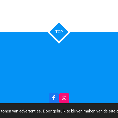
TOP
F
I
a
n
c
s
tonen van advertenties. Door gebruik te blijven maken van de site 
e
t