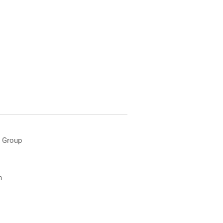
 Group
n