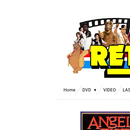
Ga
direct
naar
de
hoofdinhoud
Home
DVD
VIDEO
LA