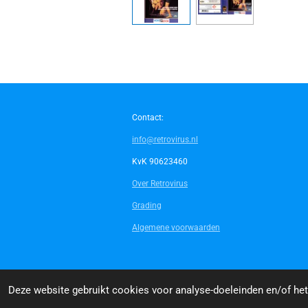
Contact:
info@retrovirus.nl
KvK 90623460
Over Retrovirus
Grading
Algemene voorwaarden
© 2014 - 2026 Retrovirus
Deze website gebruikt cookies voor analyse-doeleinden en/of het 