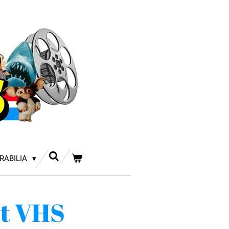
RABILIA
st VHS