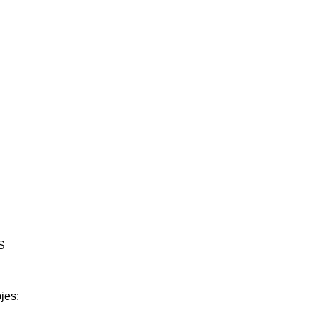
S
jes: