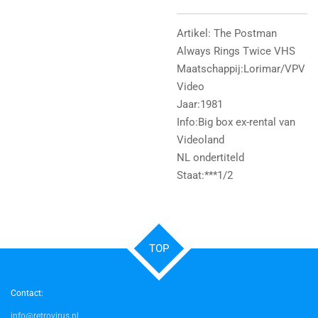
Artikel: The Postman
Always Rings Twice VHS
Maatschappij:Lorimar/VPV
Video
Jaar:1981
Info:Big box ex-rental van
Videoland
NL ondertiteld
Staat:***1/2
TOP
Contact:
info@retrovirus.nl