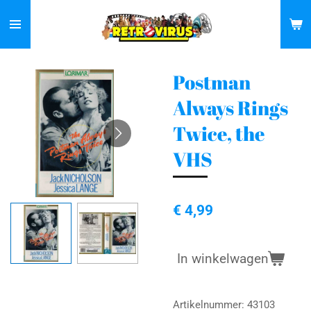
Ga
direct
naar
de
Postman
hoofdinhoud
Always Rings
Twice, the
VHS
€ 4,99
In winkelwagen
Artikelnummer:
43103