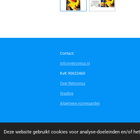
Contact:
info@retrovirus.nl
KvK 90623460
Over Retrovirus
Grading
Algemene voorwaarden
© 2014 - 2026 Retrovirus
Deze website gebruikt cookies voor analyse-doeleinden en/of het 