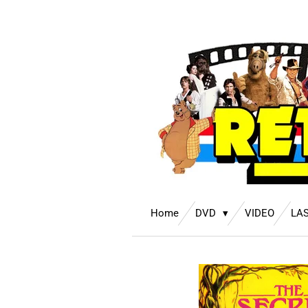
Ga
direct
naar
de
hoofdinhoud
Home
DVD
VIDEO
LA