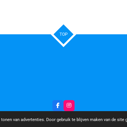
TOP
F
I
a
n
c
s
tonen van advertenties. Door gebruik te blijven maken van de site 
e
t