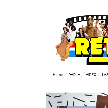
Ga
direct
naar
de
hoofdinhoud
Home
DVD
VIDEO
LA