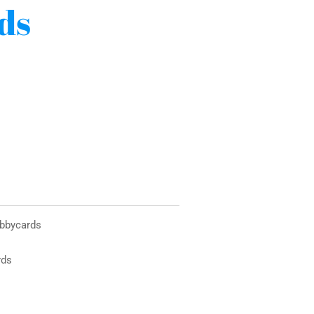
ds
obbycards
rds